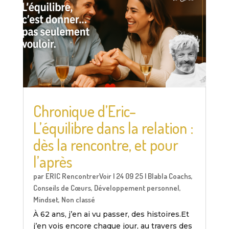
Chronique d’Eric–
L’équilibre dans la relation :
dès la rencontre, et pour
l’après
par
ERIC RencontrerVoir
|
24 09 25
|
Blabla Coachs
,
Conseils de Cœurs
,
Développement personnel
,
Mindset
,
Non classé
À 62 ans, j’en ai vu passer, des histoires.Et
j’en vois encore chaque jour, au travers des