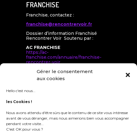
FRANCHISE
Franchise, contactez :
franchise@rencontrervoir.fr
Dossier d’information Franchisé
Rencontrer Voir Soutenu par :
AC FRANCHISE
https://ac-
franchise.com/annuaire/franchise-
rencontrer-voir
Gérer le consentement
TOUTE LA FRANCHISE
aux cookies
https://www.toute-la-
franchise.com/franchise-20390-r-v-
rencontrervoir.html
Hello c'est nous...
FRANCHISE MAGAZINE
les Cookies !
https://www.franchise-
magazine.com/franchise/rencontrer-
Nous avons attendu d'être sûrs que le contenu de ce site vous intéresse
voir
avant de vous déranger, mais nous aimerions bien vous accompagner
pendant votre visite...
C'est OK pour vous ?